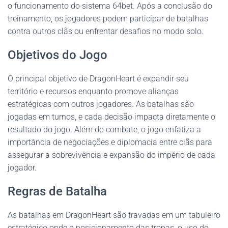
o funcionamento do sistema 64bet. Após a conclusão do
treinamento, os jogadores podem participar de batalhas
contra outros clãs ou enfrentar desafios no modo solo.
Objetivos do Jogo
O principal objetivo de DragonHeart é expandir seu
território e recursos enquanto promove alianças
estratégicas com outros jogadores. As batalhas são
jogadas em turnos, e cada decisão impacta diretamente o
resultado do jogo. Além do combate, o jogo enfatiza a
importância de negociações e diplomacia entre clãs para
assegurar a sobrevivência e expansão do império de cada
jogador.
Regras de Batalha
As batalhas em DragonHeart são travadas em um tabuleiro
estratégico onde o posicionamento das tropas, o uso de