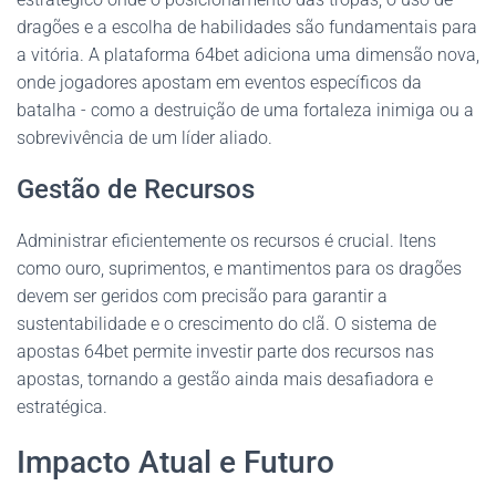
dragões e a escolha de habilidades são fundamentais para
a vitória. A plataforma 64bet adiciona uma dimensão nova,
onde jogadores apostam em eventos específicos da
batalha - como a destruição de uma fortaleza inimiga ou a
sobrevivência de um líder aliado.
Gestão de Recursos
Administrar eficientemente os recursos é crucial. Itens
como ouro, suprimentos, e mantimentos para os dragões
devem ser geridos com precisão para garantir a
sustentabilidade e o crescimento do clã. O sistema de
apostas 64bet permite investir parte dos recursos nas
apostas, tornando a gestão ainda mais desafiadora e
estratégica.
Impacto Atual e Futuro