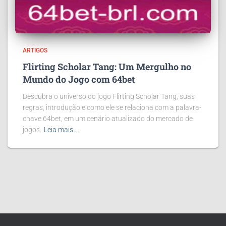
ARTIGOS
Flirting Scholar Tang: Um Mergulho no
Mundo do Jogo com 64bet
Descubra o universo do jogo Flirting Scholar Tang, suas
regras, introdução e como ele se relaciona com a palavra-
chave 64bet, em um cenário atualizado do mercado de
jogos.
Leia mais…