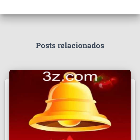
Posts relacionados