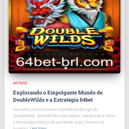
ARTIGOS
Explorando o Empolgante Mundo de
DoubleWilds e a Estratégia 64bet
Descubra a emocionante experiência de jogo de
DoubleWilds, aprendendo suas regras, mecânicas e como
a estratégia 64bet pode aumentar suas chances de
sucesso.
Leia mais…