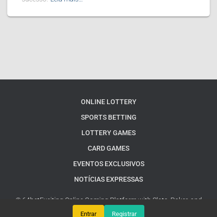
ONLINE LOTTERY
SPORTS BETTING
LOTTERY GAMES
CARD GAMES
EVENTOS EXCLUSIVOS
NOTÍCIAS EXPRESSAS
© 64betExciting Online Gaming Platform with Slots, Poker, and
Casino Games
Mapa do site do Google
Entrar
Registrar