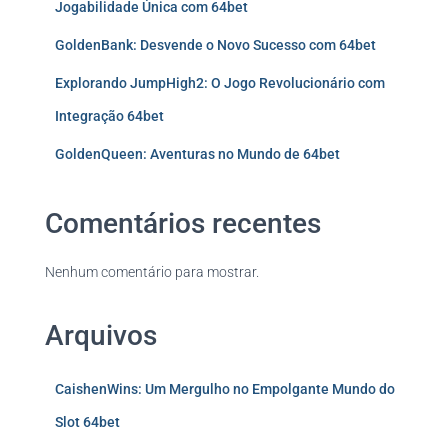
Jogabilidade Única com 64bet
GoldenBank: Desvende o Novo Sucesso com 64bet
Explorando JumpHigh2: O Jogo Revolucionário com
Integração 64bet
GoldenQueen: Aventuras no Mundo de 64bet
Comentários recentes
Nenhum comentário para mostrar.
Arquivos
CaishenWins: Um Mergulho no Empolgante Mundo do
Slot 64bet