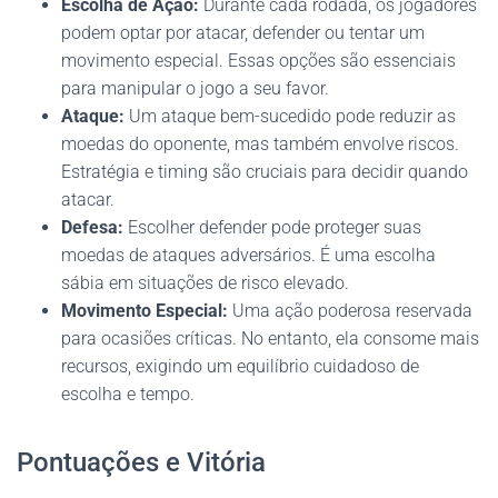
Escolha de Ação:
Durante cada rodada, os jogadores
podem optar por atacar, defender ou tentar um
movimento especial. Essas opções são essenciais
para manipular o jogo a seu favor.
Ataque:
Um ataque bem-sucedido pode reduzir as
moedas do oponente, mas também envolve riscos.
Estratégia e timing são cruciais para decidir quando
atacar.
Defesa:
Escolher defender pode proteger suas
moedas de ataques adversários. É uma escolha
sábia em situações de risco elevado.
Movimento Especial:
Uma ação poderosa reservada
para ocasiões críticas. No entanto, ela consome mais
recursos, exigindo um equilíbrio cuidadoso de
escolha e tempo.
Pontuações e Vitória