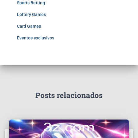
Sports Betting
Lottery Games
Card Games
Eventos exclusivos
Posts relacionados