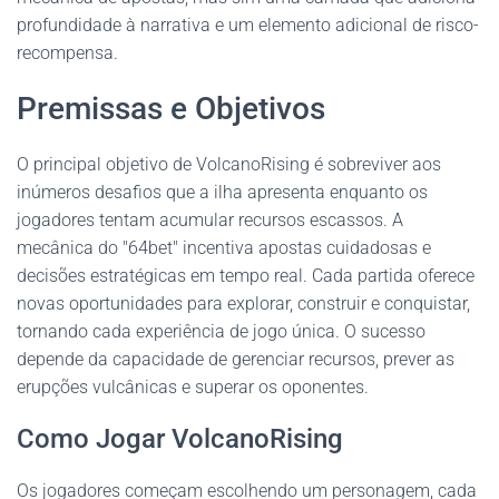
profundidade à narrativa e um elemento adicional de risco-
recompensa.
Premissas e Objetivos
O principal objetivo de VolcanoRising é sobreviver aos
inúmeros desafios que a ilha apresenta enquanto os
jogadores tentam acumular recursos escassos. A
mecânica do "64bet" incentiva apostas cuidadosas e
decisões estratégicas em tempo real. Cada partida oferece
novas oportunidades para explorar, construir e conquistar,
tornando cada experiência de jogo única. O sucesso
depende da capacidade de gerenciar recursos, prever as
erupções vulcânicas e superar os oponentes.
Como Jogar VolcanoRising
Os jogadores começam escolhendo um personagem, cada