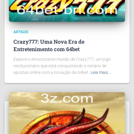
ARTIGOS
Crazy777: Uma Nova Era de
Entretenimento com 64bet
Explore o emocionante mundo de Crazy777, um jogo
revolucionário que está conquistando o cenário de
apostas online com a inovação da 64bet.
Leia mais…