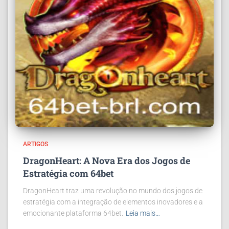
ARTIGOS
DragonHeart: A Nova Era dos Jogos de
Estratégia com 64bet
DragonHeart traz uma revolução no mundo dos jogos de
estratégia com a integração de elementos inovadores e a
emocionante plataforma 64bet.
Leia mais…