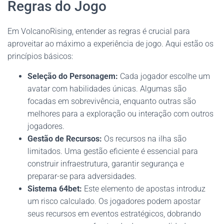
Regras do Jogo
Em VolcanoRising, entender as regras é crucial para
aproveitar ao máximo a experiência de jogo. Aqui estão os
princípios básicos:
Seleção do Personagem:
Cada jogador escolhe um
avatar com habilidades únicas. Algumas são
focadas em sobrevivência, enquanto outras são
melhores para a exploração ou interação com outros
jogadores.
Gestão de Recursos:
Os recursos na ilha são
limitados. Uma gestão eficiente é essencial para
construir infraestrutura, garantir segurança e
preparar-se para adversidades.
Sistema 64bet:
Este elemento de apostas introduz
um risco calculado. Os jogadores podem apostar
seus recursos em eventos estratégicos, dobrando