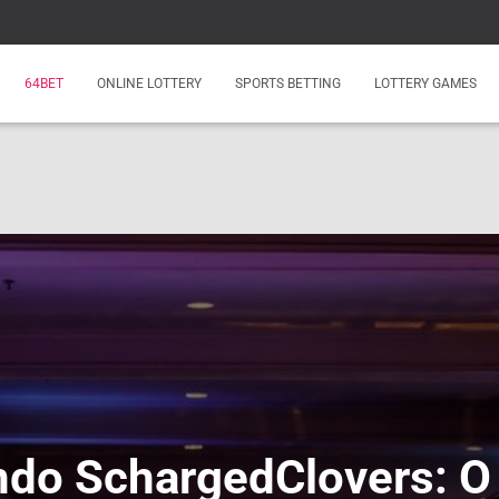
64BET
ONLINE LOTTERY
SPORTS BETTING
LOTTERY GAMES
ndo SchargedClovers: O