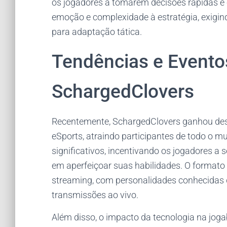
os jogadores a tomarem decisões rápidas e 
emoção e complexidade à estratégia, exigi
para adaptação tática.
Tendências e Evento
SchargedClovers
Recentemente, SchargedClovers ganhou dest
eSports, atraindo participantes de todo o 
significativos, incentivando os jogadores a
em aperfeiçoar suas habilidades. O format
streaming, com personalidades conhecidas
transmissões ao vivo.
Além disso, o impacto da tecnologia na jog