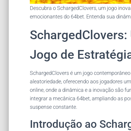
Descubra o SchargedClovers, um jogo inovad
emocionantes do 64bet. Entenda sua dinâmic
SchargedClovers:
Jogo de Estratégia
SchargedClovers é um jogo contemporâneo 
aleatoriedade, oferecendo aos jogadores uma
online, onde a dinâmica e a inovação são f
integrar a mecânica 64bet, ampliando as p
suspense constante.
Introdução ao Schar