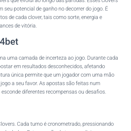
ers que evolui ao longo das partidas. Esses clovers
m seu potencial de ganho no decorrer do jogo. É
os de cada clover, tais como sorte, energia e
ances de vitória.
64bet
na uma camada de incerteza ao jogo. Durante cada
postar em resultados desconhecidos, afetando
trutura única permite que um jogador com uma mão
 jogo a seu favor. As apostas são feitas num
o esconde diferentes recompensas ou desafios.
lovers. Cada turno é cronometrado, pressionando