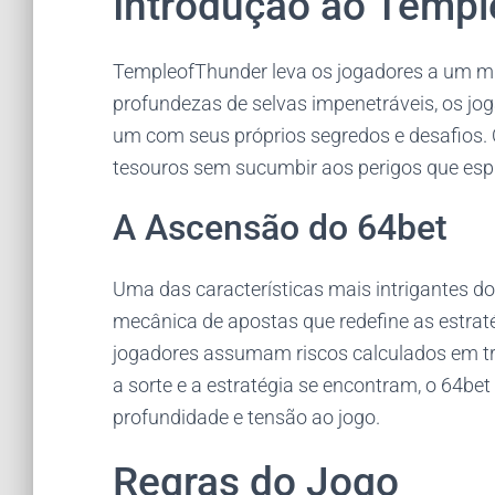
Introdução ao Temp
TempleofThunder leva os jogadores a um mun
profundezas de selvas impenetráveis, os jo
um com seus próprios segredos e desafios. 
tesouros sem sucumbir aos perigos que esp
A Ascensão do 64bet
Uma das características mais intrigantes d
mecânica de apostas que redefine as estraté
jogadores assumam riscos calculados em 
a sorte e a estratégia se encontram, o 64b
profundidade e tensão ao jogo.
Regras do Jogo