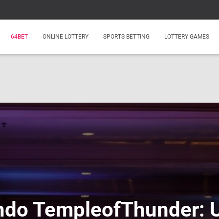
64BET
ONLINE LOTTERY
SPORTS BETTING
LOTTERY GAMES
ndo TempleofThunder: