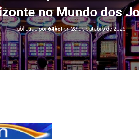
izonte no Mundo dos J
Publicado por
64bet
on
23 de outubro de 2026