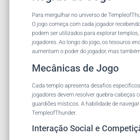
Para mergulhar no universo de TempleofThun
O jogo começa com cada jogador recebendo u
podem ser utilizados para explorar templos,
jogadores. Ao longo do jogo, os tesouros e
aumentam o poder do jogador, mas também i
Mecânicas de Jogo
Cada templo apresenta desafios específicos
jogadores devem resolver quebra-cabeças com
guardiões místicos. A habilidade de navegar
TempleofThunder.
Interação Social e Competiç