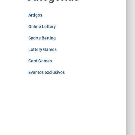
Artigos
Online Lottery
Sports Betting
Lottery Games
Card Games
Eventos exclusivos