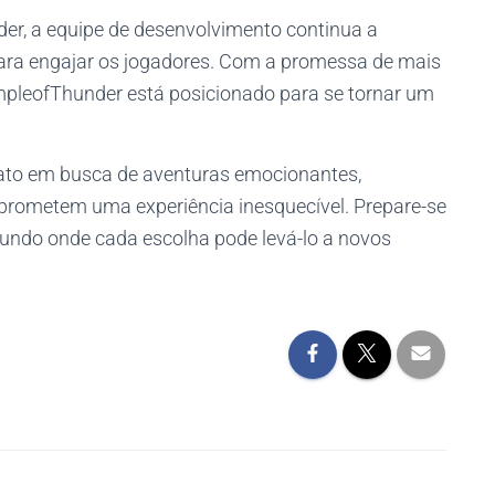
r, a equipe de desenvolvimento continua a
para engajar os jogadores. Com a promessa de mais
empleofThunder está posicionado para se tornar um
ato em busca de aventuras emocionantes,
rometem uma experiência inesquecível. Prepare-se
undo onde cada escolha pode levá-lo a novos